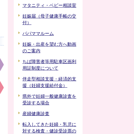
マタニティ・ベビー相談室
妊娠届（母子健康手帳の交
付）
パパママルーム
妊娠・出産を望む方へ動画
のご案内
ちば障害者等用駐車区画利
用証制度について
伴走型相談支援・経済的支
援（妊婦支援給付金）
県外で妊婦一般健康診査を
受診する場合
産婦健康診査
転入してきた妊婦・乳児に
対する検査・健診受診票の