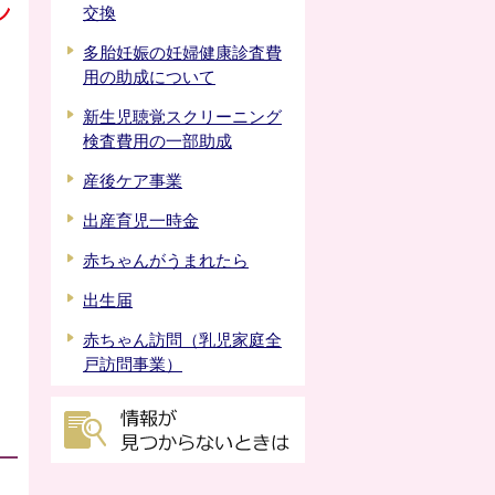
交換
多胎妊娠の妊婦健康診査費
用の助成について
新生児聴覚スクリーニング
検査費用の一部助成
産後ケア事業
出産育児一時金
赤ちゃんがうまれたら
出生届
赤ちゃん訪問（乳児家庭全
戸訪問事業）