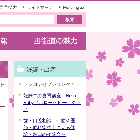
文字拡大
サイトマップ
Multilingual
妊娠・出産
プレコンセプションケア
7日
妊娠中の食育講座 Hello！
Baby（ハローベビー）クラ
ス
歯・口腔相談 ～歯科医
師・歯科衛生士による健
診・お口の相談会～