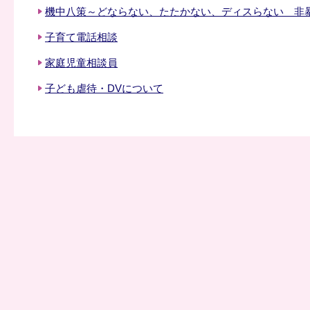
機中八策～どならない、たたかない、ディスらない 非
子育て電話相談
家庭児童相談員
子ども虐待・DVについて