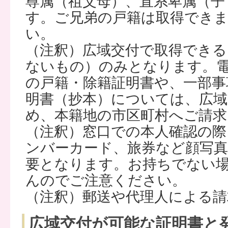
尊属（祖父母）、直系卑属（子
す。ご兄弟の戸籍は取得でき
い。
（注釈）広域交付で取得できる
ないもの）のみとなります。
の戸籍・除籍証明書や、一部事
明書（抄本）については、広
め、本籍地の市区町村へご請求
（注釈）窓口での本人確認の際
ンバーカード、旅券など顔写真
要となります。お持ちでない
んのでご注意ください。
（注釈）郵送や代理人による
広域交付が可能な証明書と