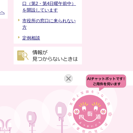
口（第2・第4日曜午前中）
を開設しています
頭へ
市役所の窓口に来られない
方
定例相談