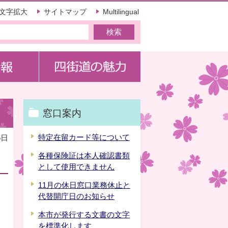
文字拡大
サイトマップ
Multilingual
窓口案内
特定在留カード等について
5日
各種保険証は本人確認書類
として使用できません
11月の休日窓口業務休止と
代替開庁日のお知らせ
本市が発行する文書の文字
を標準化します