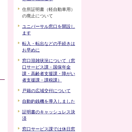
住所証明書（軽自動車用）
の廃止について
ユニバーサル窓口を開設し
ます
転入・転出などの手続きは
お早めに
窓口混雑状況について（窓
口サービス課・国保年金
課・高齢者支援課・障がい
者支援課・課税課）
戸籍の広域交付について
自動釣銭機を導入しました
証明書のキャッシュレス決
済
窓口サービス課では休日窓