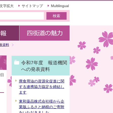
文字拡大
サイトマップ
Multilingual
表資料
令和7年度 報道機関
への発表資料
9日
廃食用油の資源化促進に関
する連携協力協定を締結し
ます
東和薬品株式会社様から企
業版ふるさと納税のご寄附
をいただきました