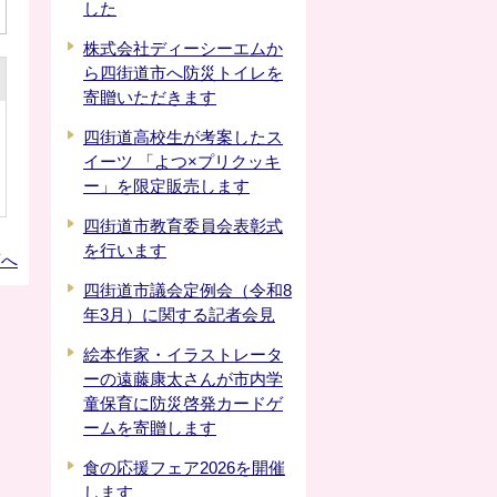
した
株式会社ディーシーエムか
ら四街道市へ防災トイレを
寄贈いただきます
四街道高校生が考案したス
イーツ 「よつ×プリクッキ
ー」を限定販売します
四街道市教育委員会表彰式
を行います
頭へ
四街道市議会定例会（令和8
年3月）に関する記者会見
絵本作家・イラストレータ
ーの遠藤康太さんが市内学
童保育に防災啓発カードゲ
ームを寄贈します
食の応援フェア2026を開催
します