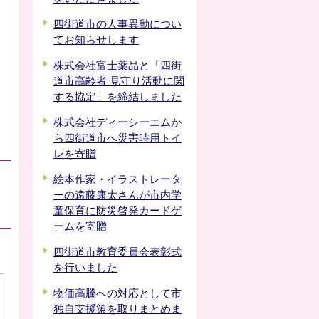
四街道市の人事異動につい
てお知らせします
株式会社富士薬品と「四街
道市高齢者 見守り活動に関
する協定」を締結しました
株式会社ディーシーエムか
ら四街道市へ災害時用トイ
レを寄贈
絵本作家・イラストレータ
ーの遠藤康太さんが市内学
童保育に防災啓発カードゲ
ームを寄贈
四街道市教育委員会表彰式
を行いました
物価高騰への対応として市
独自支援策を取りまとめま