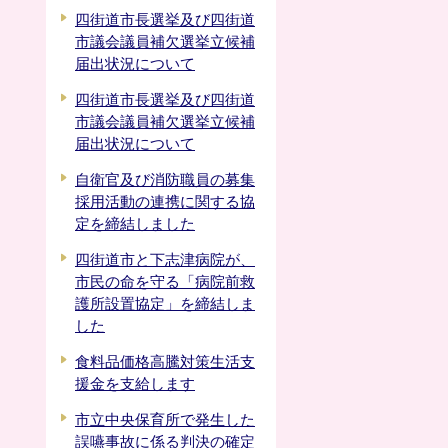
四街道市長選挙及び四街道
市議会議員補欠選挙立候補
届出状況について
四街道市長選挙及び四街道
市議会議員補欠選挙立候補
届出状況について
自衛官及び消防職員の募集
採用活動の連携に関する協
定を締結しました
四街道市と下志津病院が、
市民の命を守る「病院前救
護所設置協定」を締結しま
した
食料品価格高騰対策生活支
援金を支給します
市立中央保育所で発生した
誤嚥事故に係る判決の確定