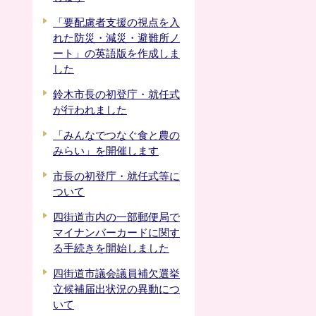
「要配慮者支援の視点を入
れた防災・減災・避難所ノ
ート」の英語版を作成しま
した
鈴木市長の初登庁・就任式
が行われました
「みんなでつなぐ食と農の
みらい」を開催します
市長の初登庁・就任式等に
ついて
四街道市内の一部郵便局で
マイナンバーカードに関す
る手続きを開始しました
四街道市議会議員補欠選挙
立候補届出状況の異動につ
いて