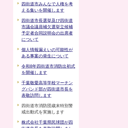
四街道市みんなで人権を考
える集いを開催します
四街道市長選挙及び四街道
市議会議員補欠選挙立候補
予定者合同説明会の出席者
について
個人情報漏えいの可能性が
ある事案の発生について
令和8年四街道市消防出初式
を開催します
千葉敬愛高等学校マーチン
グバンド部が四街道市長を
表敬訪問します
四街道市消防団歳末特別警
戒出動式を実施します
株式会社千葉県民球団が四