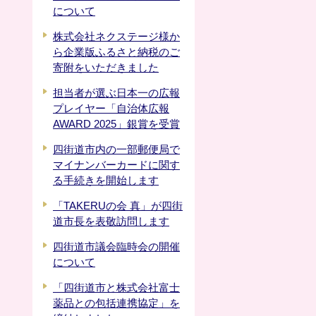
について
株式会社ネクステージ様か
ら企業版ふるさと納税のご
寄附をいただきました
担当者が選ぶ日本一の広報
プレイヤー「自治体広報
AWARD 2025」銀賞を受賞
四街道市内の一部郵便局で
マイナンバーカードに関す
る手続きを開始します
「TAKERUの会 真」が四街
道市長を表敬訪問します
四街道市議会臨時会の開催
について
「四街道市と株式会社富士
薬品との包括連携協定」を