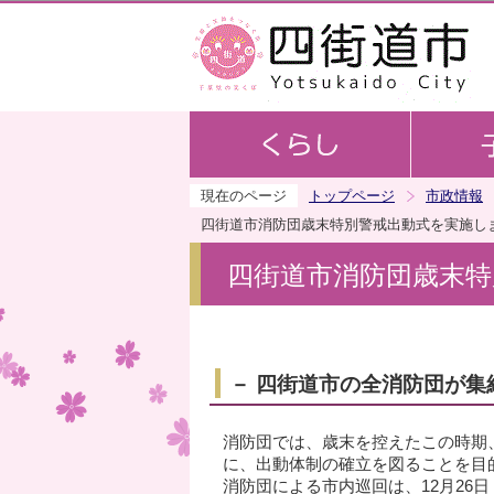
現在のページ
トップページ
市政情報
四街道市消防団歳末特別警戒出動式を実施し
四街道市消防団歳末特
－ 四街道市の全消防団が集
消防団では、歳末を控えたこの時期
に、出動体制の確立を図ることを目
消防団による市内巡回は、12月26