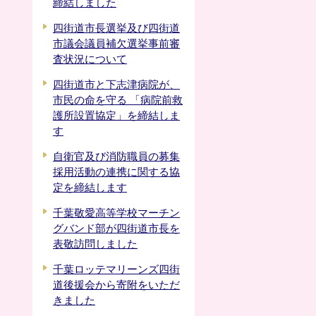
締結しました
四街道市長選挙及び四街道
市議会議員補欠選挙事前審
査状況について
四街道市と下志津病院が、
市民の命を守る 「病院前救
護所設置協定」を締結しま
す
自衛官及び消防職員の募集
採用活動の連携に関する協
定を締結します
千葉敬愛高等学校マーチン
グバンド部が四街道市長を
表敬訪問しました
千葉ロッテマリーンズ四街
道後援会から寄附をいただ
きました