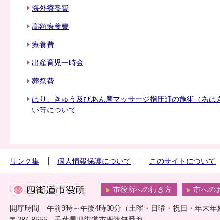
海外療養費
高額療養費
療養費
出産育児一時金
葬祭費
はり、きゅう及びあん摩マッサージ指圧師の施術（あは
い等について
リンク集
個人情報保護について
このサイトについて
市役所への行き方
市への
開庁時間 午前9時～午後4時30分（土曜・日曜・祝日・年末年
〒284-8555 千葉県四街道市鹿渡無番地