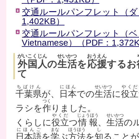
交通ルールパンフレット（ダリ語
1,402KB）
交通ルールパンフレット（ベ
Vietnamese）（PDF：1,372
がいこくじん
せいかつ
おうえん
外国人
の
生活
を
応援
するお
て
ちばけん
にほん
せいかつ
やくだ
千葉県
が、
日本
での
生活
に
役立
つく
ラシを
作
りました。
やくだ
じょうほう
せいかつ
くらしに
役立
つ
情報
、
生活
の
にほんご
まな
ほうほう
し
日本語
を
学
ぶ
方法
を
知
ること