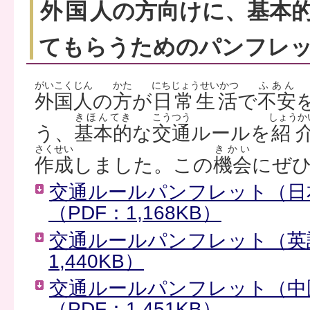
外国人
の
方向
けに、
基本
てもらうためのパンフレ
がいこくじん
かた
にちじょうせいかつ
ふあん
外国人
の
方
が
日常生活
で
不安
きほんてき
こうつう
しょうか
う、
基本的
な
交通
ルールを
紹
さくせい
きかい
作成
しました。この
機会
にぜ
交通ルールパンフレット（日本語
（PDF：1,168KB）
交通ルールパンフレット（英語／
1,440KB）
交通ルールパンフレット（中国語
（PDF：1,451KB）