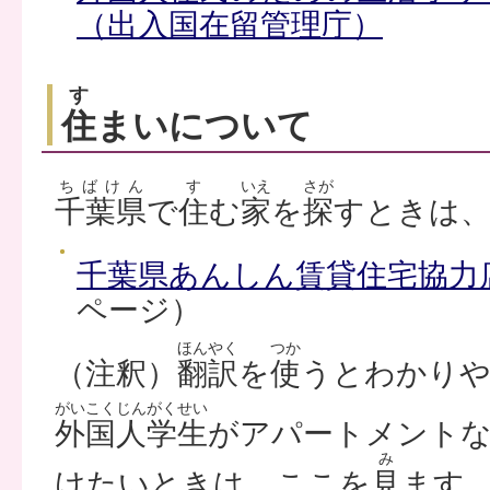
（出入国在留管理庁）
す
住
まいについて
ちばけん
す
いえ
さが
千葉県
で
住
む
家
を
探
すときは
千葉県あんしん賃貸住宅協力
ページ）
ほんやく
つか
（注釈）
翻訳
を
使
うとわかり
がいこくじんがくせい
外国人学生
がアパートメント
み
けたいときは、ここを
見
ます