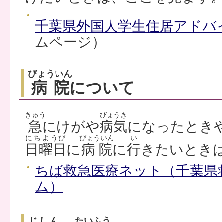
千葉県外国人学生住居アドバ
ムページ）
びょういん
病院
について
きゅう
びょうき
急
にけがや
病気
になったとき
にちようび
びょういん
い
日曜日
に
病院
に
行
きたいとき
ちば救急医療ネット（千葉県
ム）
じしん
たいふう