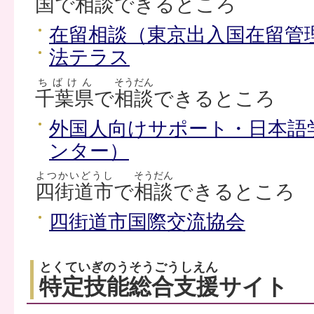
国
で
相談
できるところ
在留相談（東京出入国在留管
法テラス
ちばけん
そうだん
千葉県
で
相談
できるところ
外国人向けサポート・日本語
ンター）
よつかいどうし
そうだん
四街道市
で
相談
できるところ
四街道市国際交流協会
とくていぎのうそうごうしえん
特定技能総合支援
サイト