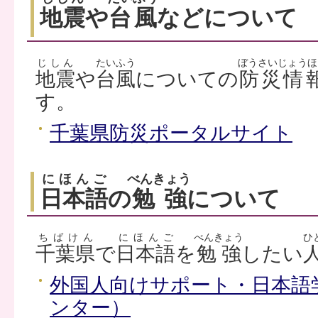
地震
や
台風
などについて
じしん
たいふう
ぼうさいじょうほ
地震
や
台風
についての
防災情
す。
千葉県防災ポータルサイト
にほんご
べんきょう
日本語
の
勉強
について
ちばけん
にほんご
べんきょう
ひ
千葉県
で
日本語
を
勉強
したい
外国人向けサポート・日本語
ンター）