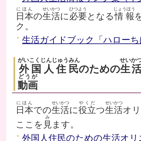
にほん
せいかつ
ひつよう
じょうほう
日本
の
生活
に
必要
となる
情報
ク。
生活ガイドブック「ハローち
がいこくじんじゅうみん
せいか
外国人住民
のための
生
どうが
動画
にほん
せいかつ
やくだ
せいかつ
日本
での
生活
に
役立
つ
生活
オリ
み
ここを
見
ます。
外国人住民のための生活オリ