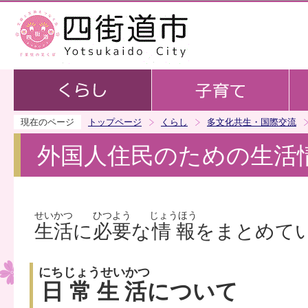
この
現在のページ
トップページ
くらし
多文化共生・国際交流
外国人住民のための生活
せいかつ
ひつよう
じょうほう
生活
に
必要
な
情報
をまとめて
にちじょうせいかつ
日常生活
について