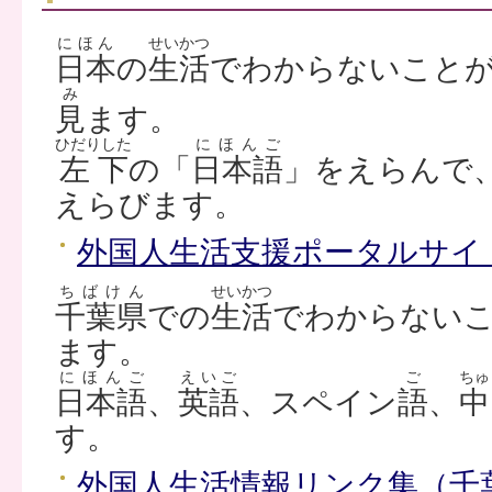
にほん
せいかつ
日本
の
生活
でわからないこと
み
見
ます。
ひだりした
にほんご
左下
の「
日本語
」をえらんで
えらびます。
外国人生活支援ポータルサイ
ちばけん
せいかつ
千葉県
での
生活
でわからない
ます。
にほんご
えいご
ご
ちゅ
日本語
、
英語
、スペイン
語
、
中
す。
外国人生活情報リンク集（千