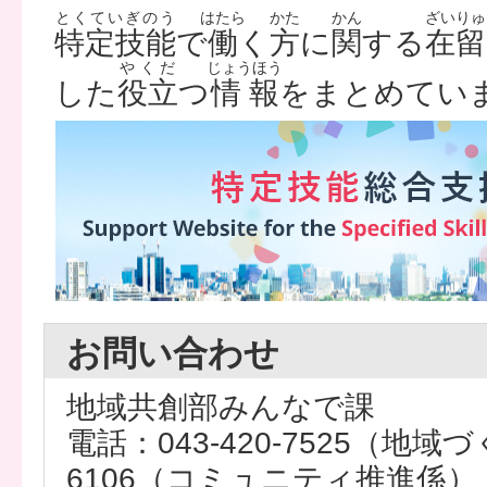
とくていぎのう
はたら
かた
かん
ざいりゅ
特定技能
で
働
く
方
に
関
する
在留
やくだ
じょうほう
した
役立
つ
情報
をまとめてい
お問い合わせ
地域共創部みんなで課
電話：043-420-7525（地域づ
6106（コミュニティ推進係） 