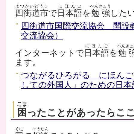
よつかいどうし
にほんご
べんきょう
四街道市
で
日本語
を
勉強
した
四街道市国際交流協会 開設
交流協会）
にほんご
べんきょ
インターネットで
日本語
を
勉
ます。
つながるひろがる にほんご
しての外国人」のための日本
こま
困
ったことがあったらこ
くに
そうだん