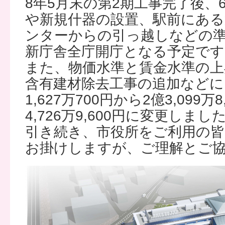
8年5月末の第2期工事完了後、
や新規什器の設置、駅前にある
ンターからの引っ越しなどの準
新庁舎全庁開庁となる予定です
また、物価水準と賃金水準の
含有建材除去工事の追加などに
1,627万700円から2億3,099万
4,726万9,600円に変更しまし
引き続き、市役所をご利用の
お掛けしますが、ご理解とご