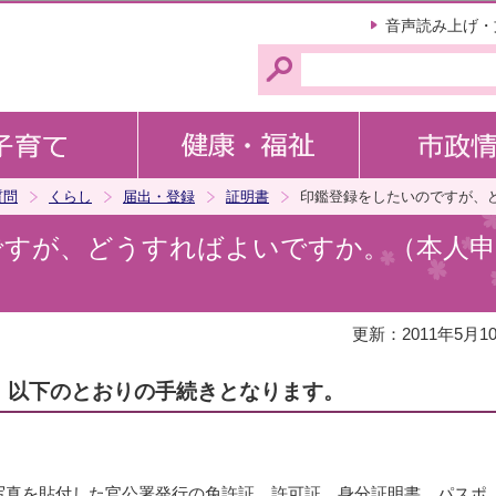
このページの本文へ移動
音声読み上げ・
質問
くらし
届出・登録
証明書
印鑑登録をしたいのですが、
ですが、どうすればよいですか。（本人申
更新：2011年5月1
、以下のとおりの手続きとなります。
写真を貼付した官公署発行の免許証、許可証、身分証明書、パスポ