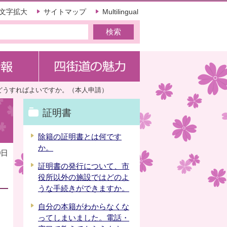
文字拡大
サイトマップ
Multilingual
どうすればよいですか。（本人申請）
証明書
除籍の証明書とは何です
か。
0日
証明書の発行について、市
役所以外の施設ではどのよ
うな手続きができますか。
自分の本籍がわからなくな
ってしまいました。電話・