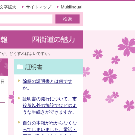
文字拡大
サイトマップ
Multilingual
すが、どうすればよいですか。
証明書
除籍の証明書とは何です
5日
か。
証明書の発行について、市
役所以外の施設ではどのよ
うな手続きができますか。
自分の本籍がわからなくな
ってしまいました。電話・