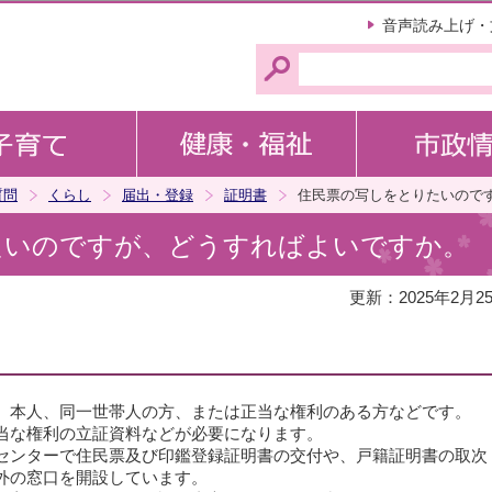
このページの本文へ移動
音声読み上げ・
質問
くらし
届出・登録
証明書
住民票の写しをとりたいので
たいのですが、どうすればよいですか。
更新：2025年2月2
、本人、同一世帯人の方、または正当な権利のある方などです。
当な権利の立証資料などが必要になります。
センターで住民票及び印鑑登録証明書の交付や、戸籍証明書の取次
外の窓口を開設しています。