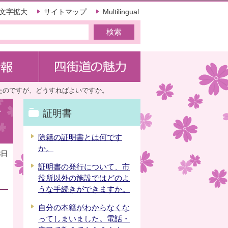
文字拡大
サイトマップ
Multilingual
たのですが、どうすればよいですか。
す
証明書
除籍の証明書とは何です
か。
8日
証明書の発行について、市
役所以外の施設ではどのよ
うな手続きができますか。
自分の本籍がわからなくな
ってしまいました。電話・