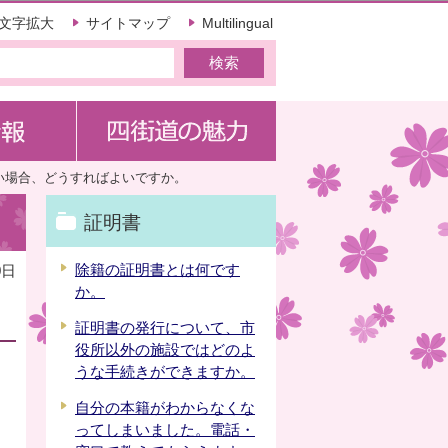
文字拡大
サイトマップ
Multilingual
い場合、どうすればよいですか。
証明書
除籍の証明書とは何です
0日
か。
証明書の発行について、市
役所以外の施設ではどのよ
うな手続きができますか。
自分の本籍がわからなくな
ってしまいました。電話・