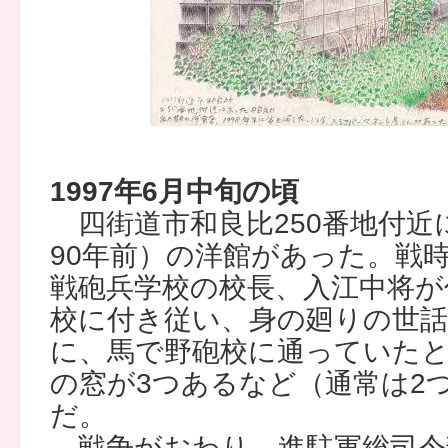
1997年6月中旬の頃
四街道市和良比250番地付近
90年前）の洋館があった。戦
戦砲兵学校の校長、入江中将が
校に付き従い、身の廻りの世
に、馬で野砲校に通っていた
の窓が3つあるなど（通常は2
だ。
戦争がおわり、進駐軍総司令