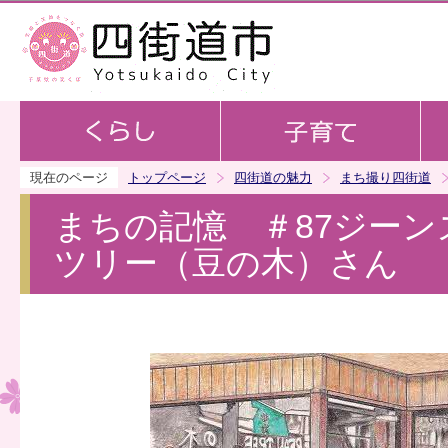
この
現在のページ
トップページ
四街道の魅力
まち撮り四街道
まちの記憶 ＃87ジー
ツリー（豆の木）さん